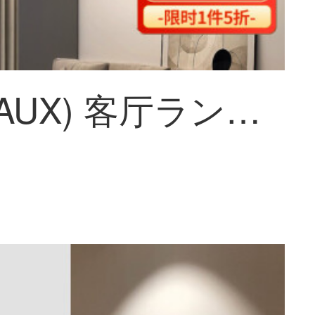
奥克斯(AUX) 客厅ランプLEDシーリングライト具套餐卧室灯現代简约餐厅灯北欧阳台灯北欧后現代 力荐！白 80*52cm 三色调光72W