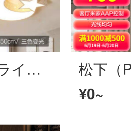
斯曜 シーリングライトランプ套餐三室两厅简约現代大气LED组合卧室灯全屋客厅灯家用ランプ套餐组合 套餐十【两室两厅】
¥0~