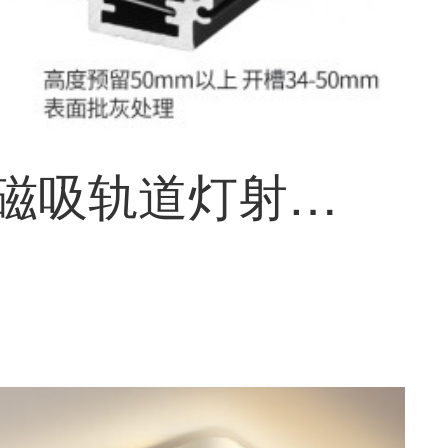
丹辉led磁吸轨道灯射灯无主灯家用北欧客厅餐厅装嵌入式磁吸灯办公酒店线条灯商用照明ランプ 1米加厚轨道