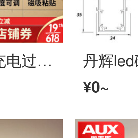
松潮感应灯人体充电过道走廊灯led灯条卧室床头灯超薄橱柜卫生间灯磁吸免布线光控长续航 暖光 【升级款】23cm+亮度可调+光控可调+常亮+人体
¥0~