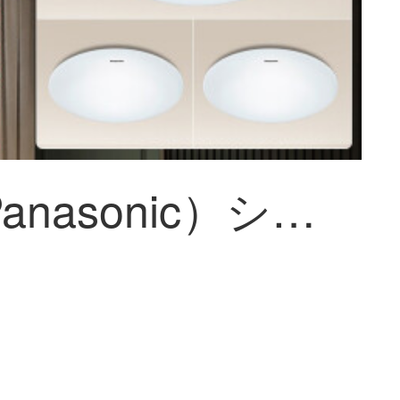
松下（Panasonic）シーリングライト ランプ套餐LEDシーリングライト客厅灯インテリジェントランプシーリングライト套餐 客厅灯米家智控 米家インテリジェント套餐