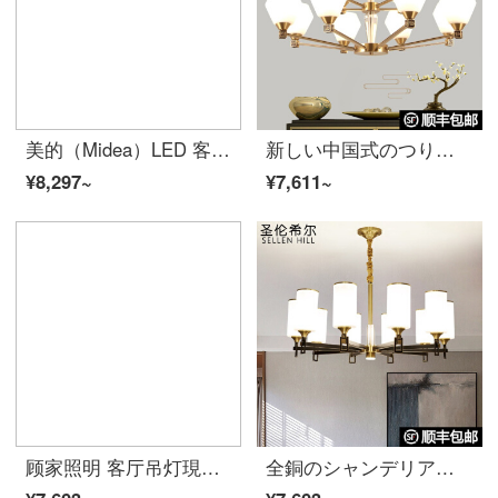
美的（Midea）LED 客厅シーリングライト 北欧現代简约大气卧室灯 書斎餐厅ランプインテリジェント调光调色灯飾套餐 【轻奢智控款套餐】客厅灯+24瓦*2+36瓦*1
新しい中国式のつり下げ灯の客間レストランの工事の別荘のホテルの複式のビルの大気の家庭用創意会所の復古する中国風の近代的な簡単なダイヤモンドの造型LEDをまねます。
¥8,297~
¥7,611~
顾家照明 客厅吊灯現代简约风格网红灯飾北欧餐厅泡泡魔豆吊灯家用大气客厅卧室灯组合ランプ套餐 套餐1-精装 三房两厅
全銅のシャンデリアの新しい中国式のシャンデリアリビングのシャンデリアは現代の大気をまねて復古中国風の別荘の複式ビルのホテルの工事の見本室の家庭用LED本の部屋の禅のイタリアの寝室の明かりの6頭-三色が光に変わります。