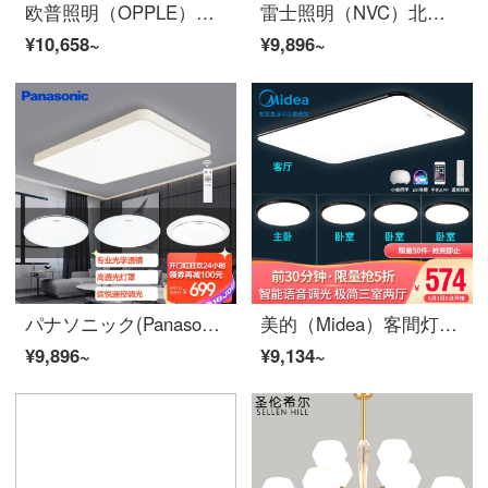
欧普照明（OPPLE）黑色 后現代 简欧 led客厅シーリングライト具現代简约全屋ランプ长方形卧室餐厅套餐TC 强推！米家AI智控主灯【四室】5灯-客厅+卧室x4
雷士照明（NVC）北欧魔豆吊灯简约创意分子灯大气客厅灯网红現代灯飾套餐 EXDK9137 力荐！魔豆雅黑10头6头三室两厅【赠5瓦3色光源】
¥10,658~
¥9,896~
パナソニック(Panasonic)シシリアンコース客間ライティングコース現代シンプルシシリアンラインライン長方形寝室ライト白玉コースA
美的（Midea）客間灯LEDシーリングライト北欧現代簡素客間寝室書斎レストラン超薄型イルミネーションラップコースMXD 100-M/K-F 79
¥9,896~
¥9,134~