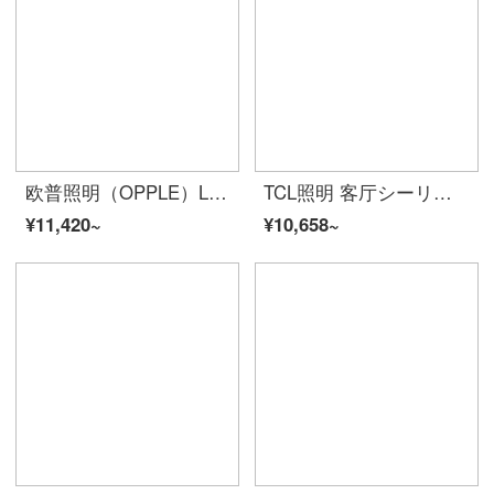
欧普照明（OPPLE）LEDシーリングライト客厅灯 时尚北欧简约超薄客厅卧室餐厅ランプ灯飾套餐 インテリジェント音箱/AI智控调光 冰玉
TCL照明 客厅シーリングライト具套餐led后現代北欧大气简约卧室灯魔影系列【套餐以赠品形式体现】 魔影-客厅96*2W无极调光三室两厅套餐A
¥11,420~
¥10,658~