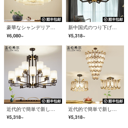
豪華なシャンデリア、新しい中国式のシャンデリア、現代簡単なシャンデリア、リビングランプ、寝室ライト、ファッションルーム、ホテルのロビーランプLED大気創意的な個性的な家庭用エンジニアリング、オーダーメイド水晶のシャンデリア、円形600 mm-三色の光。
新中国式のつり下げランプ複合ビルホール現代の軽奢な大気リビングランプ全銅つり下げランプ玉階段レストランつり下げランプ家庭用ホテル会所工事別荘LED全銅照明器具6頭-三色変化光
¥6,080~
¥5,318~
近代的で簡単で新しい中国式のつり下げ灯の客間のつり下げ灯のアイデアの個性の寝室の照明器具の家庭用の大気のガラスの本の部屋の中国風の禅の意味は古代の復古のLED見本の部屋のレストランをまねて照明器具の6頭をつるします-3色はつやが変わります
近代的で簡単で新しい中国式のシャンデリアの客間のシャンデリアの大気中国風の別荘のホテルの工事会所の中国風の家庭用レストランLED寝室の書斎は軽奢な水晶のガラスが照明の円形の小さいサイズをつるします-三色は光に変わります
¥5,318~
¥5,318~