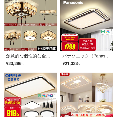
創意的な個性的な全屋セットランプレストランライト現代簡単で新しい中国式吸天井灯LED大気寝室中国風吸天井灯客間吸天井灯組合せ灯新中国式セット照明器具全屋セット
パナソニック（Panasonic）シリングライトリビングライトインテグレーション米家app制御現代簡略LEDシリングライト105 W羽根影リビングライトHHXSX 305
¥23,296~
¥21,323~