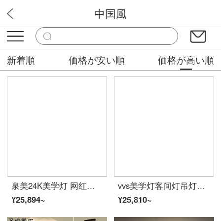
中国風
ピカピカ照明
新着順
価格が安い順
価格が高い順
泉美24K美学灯 网红款三室两厅吊灯led北欧ランプ套餐卧室灯简约現代家用餐厅创意个性大气客厅灯z4 套餐8：三室两厅无极遥控【包安装到手价2899】
vvs美学灯客间灯吊灯ランプランプセット軽奢个性创意北欧客间吊灯卡斯米索温暖浪漫led客间大灯灯灯灯装三室二厅三色变光【包装+手取り価格2888】
¥25,894~
¥25,810~