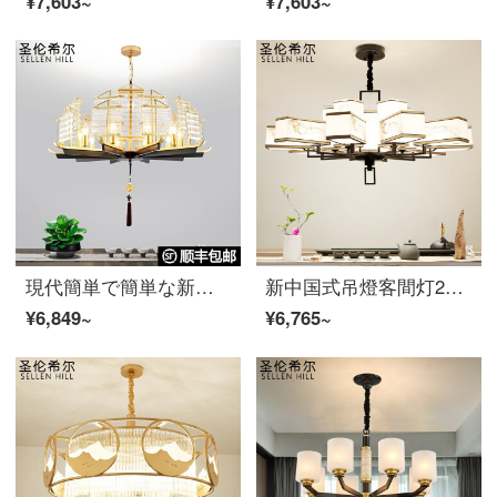
¥7,603~
¥7,603~
現代簡単で簡単な新中国式のシャンデリア中国風のリビングランプの禅の意味家庭用大気レストランのシャンデリア別荘複式喫茶店の工事のシャンデリアホテルのヘッドライトは順風満帆で、豪華なシャンデリアは順風満帆です。
新中国式吊燈客間灯2020新型現代簡約寝室レストランランプLED別荘酒店茶楼ホール吊燈複式楼は古代の復古禅味を模した中国風照明器具6280-10頭-3色変化光
¥6,849~
¥6,765~