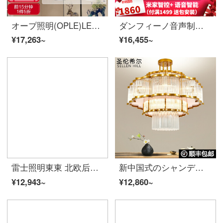
オープ照明(OPLE)LEDシーリングライトファッション北欧简约超薄型リビングルームレストランランプレライトセットイオーディオボックス/AI智控調光品见黒
ダンフィーノ音声制御灯小米愛インティンダイニングレストランシーリング全屋ライティングセット現代簡約家電家用四室三室家居灯店長オススメコース1(三室両庁)客間ランプ110*70 cm WIFI版音声イリングリングセット(音声+携帯電話+リモコン+普通)。
¥17,263~
¥16,455~
雷士照明東東 北欧后現代客厅灯简约大气シーリングライト温馨卧室餐厅灯创意个性ledランプ灯飾
新中国式のシャンデリアは豪華な水晶のシャンデリアを軽くして、雰囲気のリビングルームの水晶灯レストランの個室の部屋の中でシャンデリアの別荘の複式楼のシャンデリア工事を注文して注文して予約してホールのホテルの会所のシャンデリアの金色-600-三色の光を変えます。
¥12,943~
¥12,860~