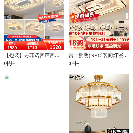
【包装】丹菲诺音声音互联网小米小爱控制LED硅胶客间ランプ现代简约全屋套装组合三室二室四室声控寝室套装3(四室一厅)无极调光+小米小爱音声互联网
雷士照明(NVC)客间灯寝室灯LEDシリングライト北欧后现代创意线兰普套餐简单大气全屋灯饰兰普特惠!【3室2室】5灯-リモコンリビング+寝室*3+食事吊り
0円~
0円~