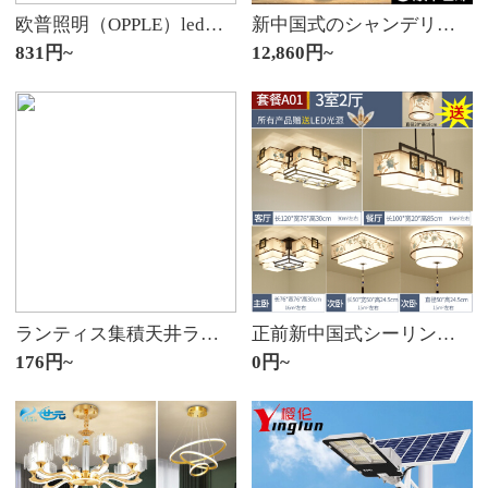
欧普照明（OPPLE）led双色调光卧室灯シーリングライト新中式客厅灯餐厅灯圆形現代简约超薄ランプ 儿童房灯飾 新铂玉
新中国式のシャンデリアは豪華な水晶のシャンデリアを軽くして、雰囲気のリビングルームの水晶灯レストランの個室の部屋の中でシャンデリアの別荘の複式楼のシャンデリア工事を注文して注文して予約してホールのホテルの会所のシャンデリアの金色-600-三色の光を変えます。
831円~
12,860円~
ランティス集積天井ランプ600 x 600石膏ボード工事ランプ60*60パネルライト埋め込みオフィス天然痘アルミニウムボタンシーリングライト集成天井プレート300*300集光しています。
正前新中国式シーリング客間灯現代簡単布芸寝室レストラン書斎灯大気LED中国風コースラインプA 01コース-三室両庁(送陽台灯)12321
176円~
0円~