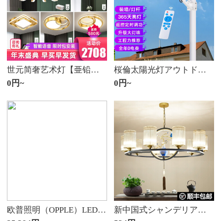
世元简奢艺术灯【亜铅合金灯腕発光】包安装吊灯客间led简约现代卧室餐厅新款灯饰家用轻奢克里斯塔尔兰普套餐2三室两厅10头-网络音声+リモコン【包安装】
桜倫太陽光灯アウトドア街灯庭園灯新農村道路照明工事超亮防水室内外ランプ制御器制御600 W
0円~
0円~
欧普照明（OPPLE）LEDインテリジェントシーリングライト客厅灯小米AI语音米家APP控制ランプ灯飾套餐 インテリジェント音箱/AI智控调光 品见白
新中国式シャンデリアの創意的な個性があり、豪華なシャンデリア客間のシャンデリアが暖かい現代中国風の禅意クリスタルガラスの光LED本部屋の家庭用大気寝室のレストランの照明器具1頭-3色が光ります。