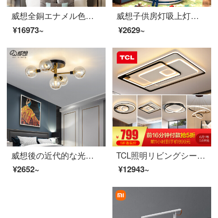
威想全銅エナメル色寝室吸上灯新中国式現代書房仿古灯具中国風芸術部屋灯饰[江河絵]直径-60 cm-三色変光
威想子供房灯吸上灯保護眼無ストロボ漫画幼稚園船舵灯創意男児led寝室照明子供ランプ直径60 cm-24 W-チベットブルー+黄色
¥16973~
¥2629~
威想後の近代的な光奢主な寝室のリビングルームの魔豆ランプレストラン小寝室の書斎創意ガラスはトップライトを吸い込みます。
TCL照明リビングシーリングライトセットled長方形後現代北欧大気シンプル寝室灯魔方シリーズ【セットは景品形式で体現】リビング三色調光106*2 W三室北欧コースA
¥2652~
¥12943~