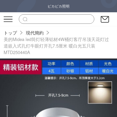
ピカピカ照明
トップ
現代簡約
美的Midea led筒灯轻薄铝材4W桶灯客厅吊顶天花灯过
道嵌入式孔灯牛眼灯开孔7.5厘米 暖白光五只装
MTD250440A