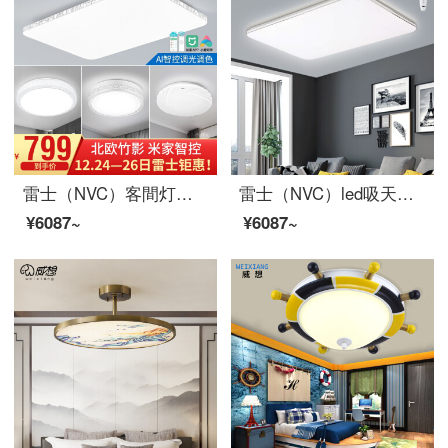
雷士（NVC）客間灯吸天井灯灯灯灯灯装飾LED灯現代シンプルでロマンチックな長方形創意新中国式米家音声智控灯具セット
雷士（NVC）led吸天井灯客間灯寝室灯陽電気スタンドレストランの照明器具は調光して現代で簡単で暖かいロマンチックな長方形の客間灯を調整します。
¥6087~
¥6087~