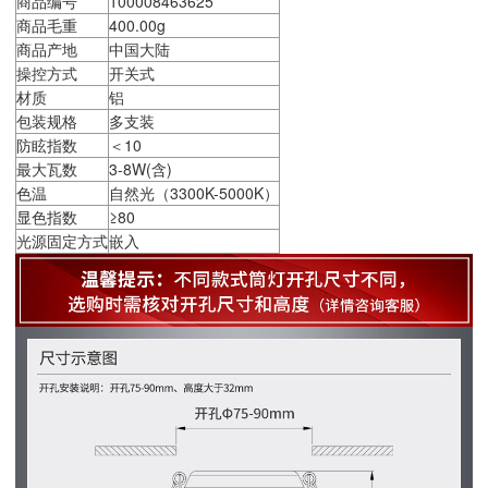
商品编号
100008463625
商品毛重
400.00g
商品产地
中国大陆
操控方式
开关式
材质
铝
包装规格
多支装
防眩指数
＜10
最大瓦数
3-8W(含)
色温
自然光（3300K-5000K）
显色指数
≥80
光源固定方式
嵌入