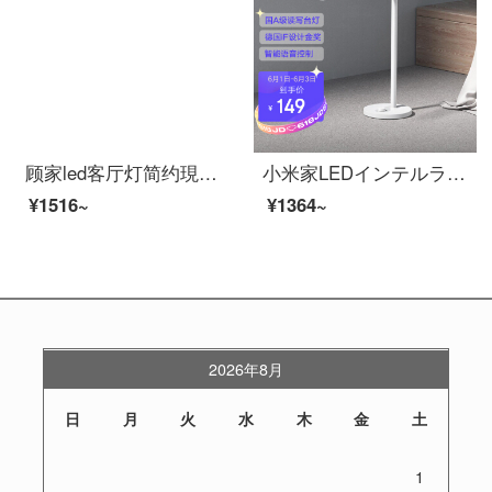
顾家led客厅灯简约現代シーリングライト北欧创意餐厅卧室ランプ套餐儿童房间全屋灯飾组合 小号客厅灯80*56CM/90W三色变光
小米家LEDインテルライト1 S目を保護して読んで書いて寝室の学生のベッドの頭を読んで音声の調光を折り畳みます。
¥1516~
¥1364~
2026年8月
日
月
火
水
木
金
土
1