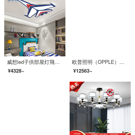
威想led子供部屋灯飛行機のライトが簡単で現代ファッション的な漫画はヘッドランプを吸い込みます。男の子と女の子の寝室の照明は尖っているトランペット-63*50 cm-26 W-無極調光
欧普照明（OPPLE）客厅灯LEDシーリングライト北欧現代简约客厅卧室書斎餐厅超薄灯飾ランプ 铭宇
¥4328~
¥12563~