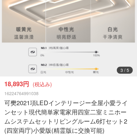
4
/
5
18,893円
(税込み)
16224764991038
可樊2021項LEDインテリージー全屋小愛ライ
ンセット現代簡単家電家用四室二室ミニホー
ムシステムセットリビングルーム6灯セット2
(四室両庁)小愛版(精霊版に交換可能)