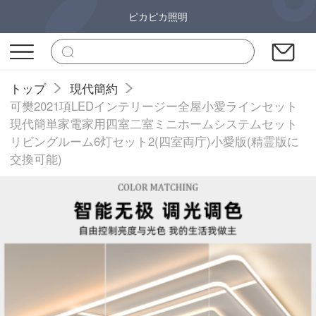
ピカピカ照明
トップ
現代簡約
可樊2021項LEDインテリージー全屋小愛ラインセット
現代簡単家電家用四室二室ミニホームシステムセット
リビングルーム6灯セット2(四室両庁)小愛版(精霊版に
交換可能)