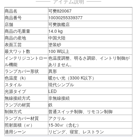
アイテム説明
商品名
可樊820067
商品番号
10030255339377
店舗
可樊旗艦店
商品の毛重量
14.0 kg
商品の産地
中国大陸
表面工芸
塗装砂
最大ワット数
100 W以上
インテリジコントロー
色温度調整、明るさ調節、イントリ制御が
ル機能
ありません。
ランプカバー形状
異形
色温度（k）
暖かい光（3300 K以下）
スタイル
現代シンプル
光源タイプ
LED
無線接続方式
非無線接続
ランプの材質
鉄
制御方式
普通スイッチ制御、リモコン制御
ランプカバー材質
アクリル
照射面積（㎡）
15-30㎡（含む）
適用シーン
リビング、寝室、レストラン