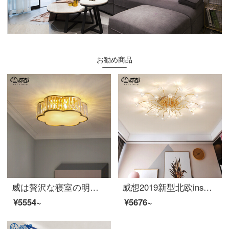
お勧め商品
威は贅沢な寝室の明かりの書斎の全銅のレストランの明かりを軽くしたいです後に近代的な簡単な水晶は明かりの小さい寝室の陽の電気スタンドの5頭を吸い込みます-直径の55 cm-LEDの3色の光源を送ります
威想2019新型北欧ins風少女寝室灯創意リビングランプネットの赤と暖かいロマンチックな結婚部屋の女の子LED水晶のヘッドランプ21頭-直径90 cm-暖かい光
¥5554~
¥5676~