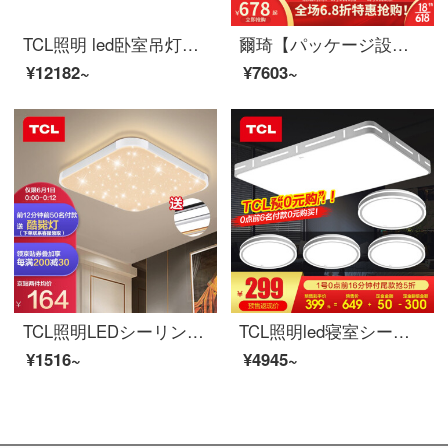
TCL照明 led卧室吊灯客厅灯环形后現代現代简约灯飾北欧风格黑金ランプ套餐 欧墨70W无极调光-三室两厅套餐A
爾琦【パッケージ設置】リビングランプ北欧ライト現代簡単で贅沢な大気家庭用ランプアーム発光2021新型ホールネットワーク赤lang 6602-10頭（三色調光）
¥12182~
¥7603~
TCL照明LEDシーリングライト居間灯寝室灯書斎灯ファッション方形部屋灯星48 W三段調光
TCL照明led寝室シーリングライト現代簡単客間書斎レストランライト北欧風イルミネーションLang初玉-客間72 W三色調光三室二室セットA
¥1516~
¥4945~