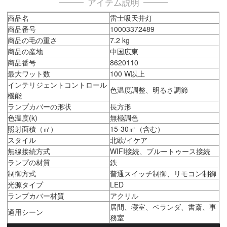
アイテム説明
商品名
雷士吸天井灯
商品番号
10003372489
商品の毛の重さ
7.2 kg
商品の産地
中国広東
商品番号
8620110
最大ワット数
100 W以上
インテリジェントコントロール
色温度調整、明るさ調節
機能
ランプカバーの形状
長方形
色温度(k)
無極調色
照射面積（㎡）
15-30㎡（含む）
スタイル
北欧/イケア
無線接続方式
WIFI接続、ブルートゥース接続
ランプの材質
鉄
制御方式
普通スイッチ制御、リモコン制御
光源タイプ
LED
ランプカバー材質
アクリル
居間、寝室、ベランダ、書斎、事
適用シーン
務室