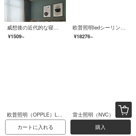
威想後の近代的な寝室灯の新型の簡約客間書斎はトップライトを吸い込みます。暖かいアイデアの魔豆分子灯器具2頭-黒-E 27三色光源を送ります。
欧普照明ledシーリングライト具套餐 背光创意设计 时尚 客厅灯大气长方形室内卧室灯 推荐【3室】5灯-遥控调光客厅灯+圆卧x3+吊扇
¥1509~
¥18276~
欧普照明（OPPLE）LEDシーリングライト客厅灯 新中式卧室阳台长方形吊飾餐厅ランプ套餐 インテリジェント音箱/AI智控调光 月疏影
雷士照明（NVC） 卧室灯ledシーリングライト厨卫灯厨房灯阳台灯餐厅灯現代简约超薄防蚊防潮防触电三防ランプ 力荐！12瓦正白光 295*68mm【珍珠白】
¥12684~
¥1052~
カートに入れる
購入