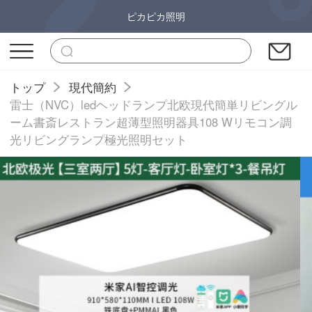
ピカピカ照明
トップ
現代簡約
雷士（NVC）ledヘッドランプ北欧現代簡単リビングル
ーム書斎レストラン超薄型照明器具108 Wリモコン調
光リビングランプ極光照明セット