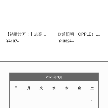
【销量过万！】志高 后現代简约客厅灯大气ledシーリングライト三室两厅全屋ランプ套餐北欧餐厅卧室灯飾 特蕙！【活动套餐】三室两厅/共5灯
欧普照明（OPPLE）LEDインテリジェントシーリングライト客厅灯后現代简约几何线条大气灯飾ランプ 米家APP控制/AI语音智控 カスミソウ
¥4107~
¥13324~
2026年8月
日
月
火
水
木
金
土
1