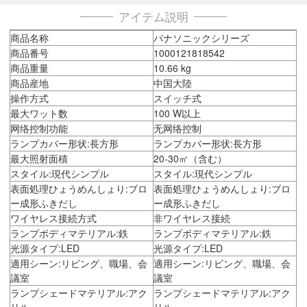
アイテム説明
商品名称
パナソニックシリーズ
商品番号
1000121818542
商品重量
10.66 kg
商品産地
中国大陸
操作方式
スイッチ式
最大ワット数
100 W以上
网络控制功能
无网络控制
ランプカバー形状:長方形
ランプカバー形状:長方形
最大照射面積
20-30㎡（含む）
スタイル:現代シンプル
スタイル:現代シンプル
表面処理ひょうめんしょり:ブロ
表面処理ひょうめんしょり:ブロ
ー成形ふきだし
ー成形ふきだし
ワイヤレス接続方式
非ワイヤレス接続
ランプボディマテリアル:鉄
ランプボディマテリアル:鉄
光源タイプ:LED
光源タイプ:LED
適用シーン:リビング、職場、会
適用シーン:リビング、職場、会
議室
議室
ランプシェードマテリアル:アク
ランプシェードマテリアル:アク
リル
リル