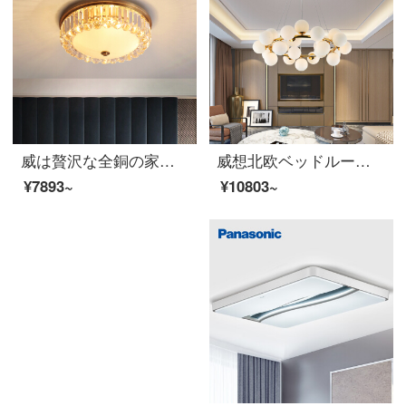
威は贅沢な全銅の家の部屋が明かりを吸い込んだ後に近代的な大気の客のレストランの水晶の明かりが簡単に書斎の寝室の照明器具A項の直径の45 CMを予約したいです。三色の光源を送ります。
威想北欧ベッドルームの吊り下げ灯の後、現代リビングランプのシンプルなアイデアアートイルミネーション泡ガラス玉ビーズ豆ランプの円形-直径70 cm-25頭
¥7893~
¥10803~