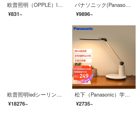
欧普照明（OPPLE）led双色调光卧室灯シーリングライト新中式客厅灯餐厅灯圆形現代简约超薄ランプ 儿童房灯飾 新铂玉
パナソニック(Panasonic)シーリングライトLEDリビングライトLEDリビングライト适悦光リモコン调色长方形シーリング松舞シリーズ105瓦HXZX 059
¥831~
¥9896~
欧普照明ledシーリングライト具套餐 背光创意设计 时尚 客厅灯大气长方形室内卧室灯 推荐【3室】5灯-遥控调光客厅灯+圆卧x3+吊扇
松下（Panasonic）学習スタンド減ブルーライト国家AA級子供向け読書作業用アイランプLEDタッチパネル調光寝室の電気スタンド
¥18276~
¥2735~