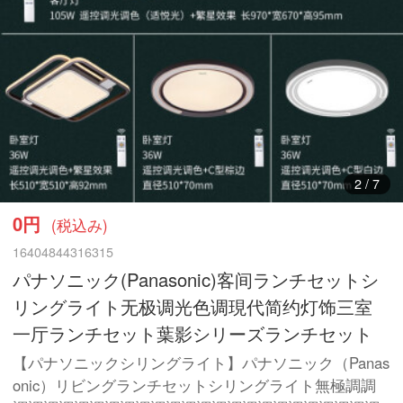
3
/
7
0円
(税込み)
16404844316315
パナソニック(Panasonic)客间ランチセットシ
リングライト无极调光色调現代简约灯饰三室
一厅ランチセット葉影シリーズランチセット
【パナソニックシリングライト】パナソニック（Panas
onic）リビングランチセットシリングライト無極調調