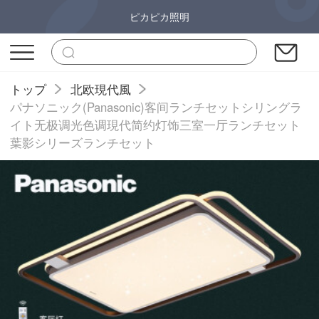
ピカピカ照明
トップ
北欧現代風
パナソニック(Panasonic)客间ランチセットシリングラ
イト无极调光色调現代简约灯饰三室一厅ランチセット
葉影シリーズランチセット