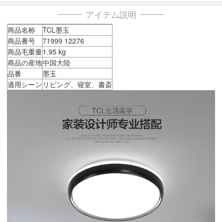
アイテム説明
商品名称
TCL墨玉
商品番号
71999 12276
商品毛重量
1.95 kg
商品の産地
中国大陸
品番
墨玉
適用シーン
リビング、寝室、書斎