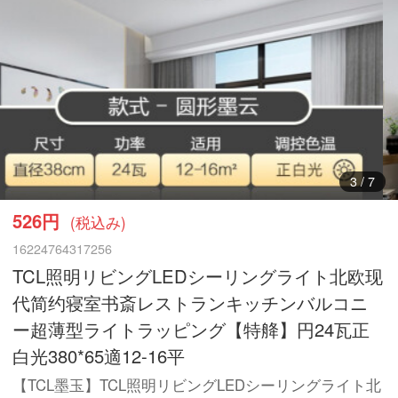
3
/
7
526円
(税込み)
16224764317256
TCL照明リビングLEDシーリングライト北欧现
代简约寝室书斎レストランキッチンバルコニ
ー超薄型ライトラッピング【特舽】円24瓦正
白光380*65適12-16平
【TCL墨玉】TCL照明リビングLEDシーリングライト北