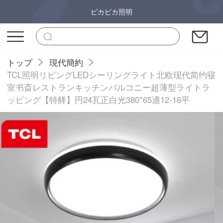
ピカピカ照明
トップ
現代簡約
TCL照明リビングLEDシーリングライト北欧现代简约寝
室书斎レストランキッチンバルコニー超薄型ライトラ
ッピング【特舽】円24瓦正白光380*65適12-16平