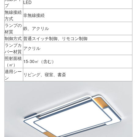
LED
プ
無線接続
非無線接続
方式
ランプの
鉄、アクリル
材質
制御方式
普通スイッチ制御、リモコン制御
ランプカ
アクリル
バー材質
照射面積
15-30㎡（含む）
（㎡）
適用シー
リビング、寝室、書斎
ン