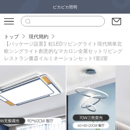
ピカピカ照明
トップ
現代簡約
【パッケージ設置】虹LEDリビングライト現代簡単北
欧シングライト創意的なマカロン全屋セットリビング
レストラン書斎イルミネーションセット1室2室