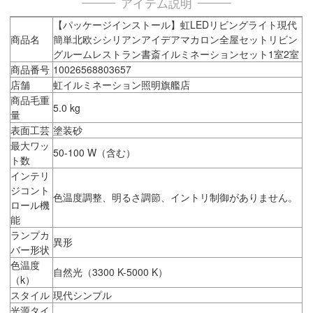
アイテム説明
【パッケージインストール】虹LEDリビングライト現代
商品名
簡単北欧シシリアンアイデアマカロン全屋セットリビン
グルームレストラン書斎イルミネーションセット1室2室
商品番号
10026568803657
店舗
虹イルミネーション照明旗艦店
商品毛重
5.0 kg
量
表面工芸
塗装砂
最大ワッ
50-100 W（含む）
ト数
インテリ
ジコント
色温度調整、明るさ調節、イントリ制御がありません。
ロール機
能
ランプカ
異形
バー形状
色温度
自然光（3300 K-5000 K）
（k）
スタイル
現代シンプル
光源タイ