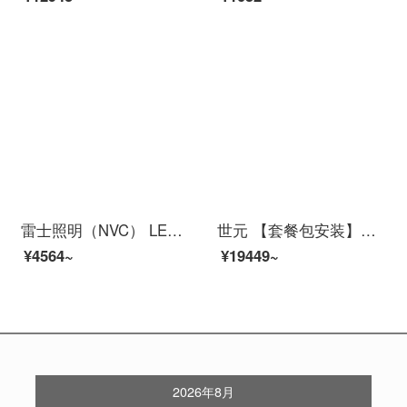
雷士照明（NVC） LED照明 卧室风扇灯客厅吊扇灯隐形餐厅現代欧式简约 遥控ランプ套餐灯飾 【力荐】悦羽 24瓦送遥控+6档风速+3色调光
世元 【套餐包安装】北欧吊灯客厅灯現代简约大气家用大厅2021年新款灯臂发光客厅餐厅ランプ套餐 灯臂发光-客厅10头-三室二厅套餐3-全屋三色调光
¥4564~
¥19449~
2026年8月