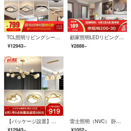
TCL照明リビングシーリングライトセットled長方形後現代北欧大気シンプル寝室灯魔方シリーズ【セットは景品形式で体現】リビング三色調光106*2 W三室北欧コースA
顧家照明LEDリビングライト現代シンプルシンプルシデント北欧創意レストランランプ暖かい寝室ランプセット全屋ライジングセット照明装飾長方リビングライト100*64*7 cm/98 w無極調光
¥12943~
¥2888~
【パッケージ設置】虹後現代シャンデリアレストラン寝室客間灯創意分子クレスタルガラスビーンズシャンデリア北欧シンプルスタイルランプレセット2つの部屋（12頭経済）
雷士照明（NVC） 卧室灯ledシーリングライト厨卫灯厨房灯阳台灯餐厅灯現代简约超薄防蚊防潮防触电三防ランプ 力荐！12瓦正白光 295*68mm【珍珠白】
¥12943~
¥1052~