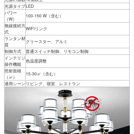
光源タイプ
LED
パワー
100-150 W（含む）
（W）
無線接続方
WIFIリンク
式
ランタン材
クリースター、アルミ
質
制御方式
普通スイッチ制御、リモコン制御
インテリジ
色温度調整
操作機能
照射面積
15-30㎡（含む）
（㎡）
適用シーン
リビング、寝室、レストラン