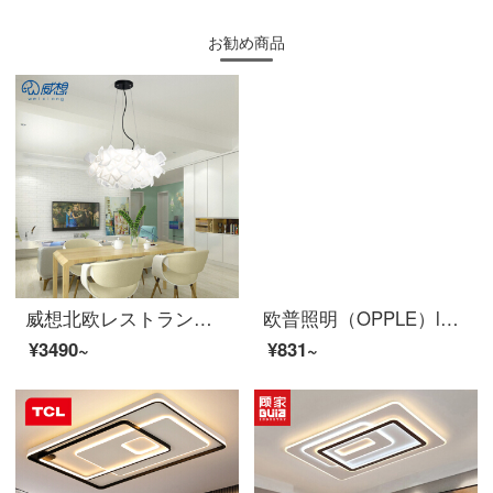
お勧め商品
威想北欧レストランの吊り下げ灯寝室のリビングルームはシンプルで個性的なアイデアがあります。服屋の花弁の照明器具は白色-直径50 cm-24 W-無極調光です。
欧普照明（OPPLE）led双色调光卧室灯シーリングライト新中式客厅灯餐厅灯圆形現代简约超薄ランプ 儿童房灯飾 新铂玉
¥3490~
¥831~