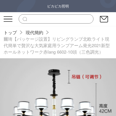
ピカピカ照明
トップ
現代簡約
爾琦【パッケージ設置】リビングランプ北欧ライト現
代簡単で贅沢な大気家庭用ランプアーム発光2021新型
ホールネットワーク赤lang 6602-10頭（三色調光）