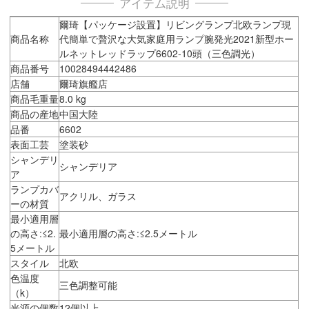
アイテム説明
爾琦【パッケージ設置】リビングランプ北欧ランプ現
商品名称
代簡単で贅沢な大気家庭用ランプ腕発光2021新型ホー
ルネットレッドラップ6602-10頭（三色調光）
商品番号
10028494442486
店舗
爾琦旗艦店
商品毛重量
8.0 kg
商品の産地
中国大陸
品番
6602
表面工芸
塗装砂
シャンデリ
シャンデリア
ア
ランプカバ
アクリル、ガラス
ーの材質
最小適用層
の高さ:≤2.
最小適用層の高さ:≤2.5メートル
5メートル
スタイル
北欧
色温度
三色調整可能
（k）
光源の個数
12個以上