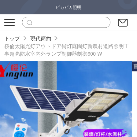
ピカピカ照明
トップ
現代簡約
桜倫太陽光灯アウトドア街灯庭園灯新農村道路照明工
事超亮防水室内外ランプ制御器制御600 W