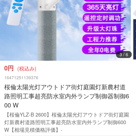
4
/
6
0円
(税込み)
16471251139376
桜倫太陽光灯アウトドア街灯庭園灯新農村道
路照明工事超亮防水室内外ランプ制御器制御6
00 W
【桜倫YLZ-B 2600】桜倫太陽光灯アウトドア街灯庭園
灯新農村道路照明工事超亮防水室内外ランプ制御600
W【相場見積価格評価】-