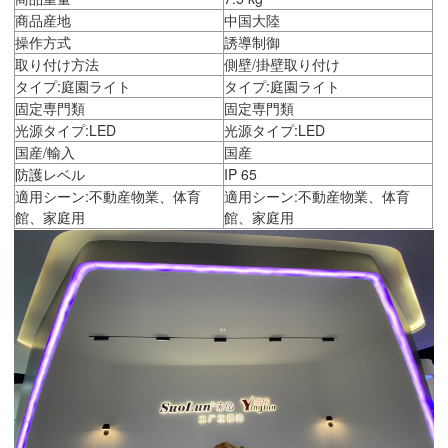
商品産地
中国大陸
操作方式
誘導制御
取り付け方法
側壁/掛壁取り付け
タイプ:庭園ライト
タイプ:庭園ライト
固定専門類
固定専門類
光源タイプ:LED
光源タイプ:LED
国産/輸入
国産
防護レベル
IP 65
適用シーン:不動産物業、体育
適用シーン:不動産物業、体育
館、家庭用
館、家庭用