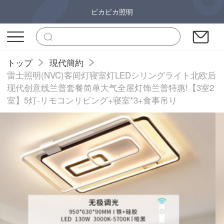
ピカピカ照明
トップ
現代簡約
雷士照明(NVC)客间灯寝室灯LEDシリングライト北欧后
现代创意线兰普套餐简单大气全屋灯饰兰普特惠!【3室2
室】5灯-リモコンリビング+寝室*3+食事吊り