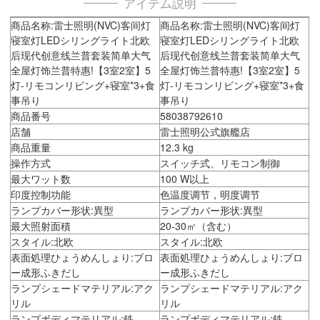
アイテム説明
商品名称:雷士照明(NVC)客间灯
商品名称:雷士照明(NVC)客间灯
寝室灯LEDシリングライト北欧
寝室灯LEDシリングライト北欧
后现代创意线兰普套装简单大气
后现代创意线兰普套装简单大气
全屋灯饰兰普特惠!【3室2室】5
全屋灯饰兰普特惠!【3室2室】5
灯-リモコンリビング+寝室*3+食
灯-リモコンリビング+寝室*3+食
事吊り
事吊り
商品番号
58038792610
店舗
雷士照明公式旗艦店
商品重量
12.3 kg
操作方式
スイッチ式、リモコン制御
最大ワット数
100 W以上
印度控制功能
色温度调节，明度调节
ランプカバー形状:異型
ランプカバー形状:異型
最大照射面積
20-30㎡（含む）
スタイル:北欧
スタイル:北欧
表面処理ひょうめんしょり:ブロ
表面処理ひょうめんしょり:ブロ
ー成形ふきだし
ー成形ふきだし
ランプシェードマテリアル:アク
ランプシェードマテリアル:アク
リル
リル
ランプボディマテリアル:鉄
ランプボディマテリアル:鉄