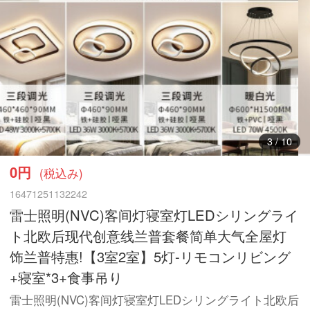
3
/
10
0円
(税込み)
16471251132242
雷士照明(NVC)客间灯寝室灯LEDシリングライ
ト北欧后现代创意线兰普套餐简单大气全屋灯
饰兰普特惠!【3室2室】5灯-リモコンリビング
+寝室*3+食事吊り
雷士照明(NVC)客间灯寝室灯LEDシリングライト北欧后