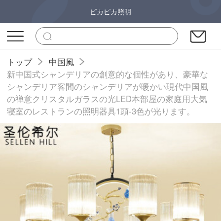
ピカピカ照明
トップ
中国風
新中国式シャンデリアの創意的な個性があり、豪華な
シャンデリア客間のシャンデリアが暖かい現代中国風
の禅意クリスタルガラスの光LED本部屋の家庭用大気
寝室のレストランの照明器具1頭-3色が光ります。