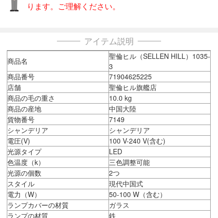
ります。ご理解ください。
アイテム説明
聖倫ヒル（SELLEN HILL）1035-
商品名
3
商品番号
71904625225
店舗
聖倫ヒル旗艦店
商品の毛の重さ
10.0 kg
商品の産地
中国大陸
貨物番号
7149
シャンデリア
シャンデリア
電圧(V)
100 V-240 V(含む)
光源タイプ
LED
色温度（k）
三色調整可能
光源の個数
2つ
スタイル
現代中国式
電力（W）
50-100 W（含む）
ランプカバーの材質
ガラス
ランプの材質
鉄