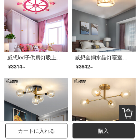
威想led子供房灯吸上灯寝室客間灯シンプルで個性的な創意少年少女アメリカ地中海船舵鉄芸照明器具ピンク-直径55 cm-LED光源-30 W-単色
威想全銅水晶灯寝室灯後の近代的な軽奢で暖かい部屋の照明が簡単で丸型書斎レストランでヘッドライト3頭-直径30 cm-LED三色光源をプレゼントします。
¥3314~
¥3642~
カートに入れる
購入