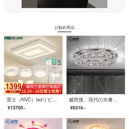
お勧め商品
雷士（NVC）ledリビングランプレストラン寝室用の天井ランプセットステルスファンランプ天井ランプランプランプ三室二室セット
威想後、現代の光奢水晶客間灯は大気寝室のレストランランプを簡単に予約します。長形芸術書斎は天井灯を8頭吸います。直径60 cmです。三色光源を送ります。
¥13705~
¥6316~