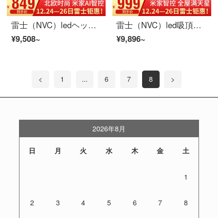
雷士（NVC）ledヘッドランプ北欧現代簡単リビングルーム書斎レストランの超薄照明器具無極調光リビングランプ
雷士（NVC）led吸頂灯客間灯寝室灯レストランのイルミネーション白い満天星超薄シリーズ北欧現代簡単小米AI米家APP智控灯具
¥9,508~
¥9,896~
<
1
...
6
7
8
>
2026年8月
日
月
火
水
木
金
土
1
2
3
4
5
6
7
8