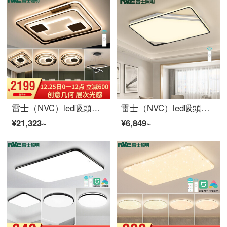
雷士（NVC）led吸頭灯現代簡単北欧創意灯セット暖かいロマンチック客間灯寝室灯レストラン灯倩影コース
雷士（NVC）led吸頭灯北欧智控客間灯幾何学外発光芸術設計後、現代寝室ランプレストランのイルミネーションはシリーズを追う。
¥21,323~
¥6,849~