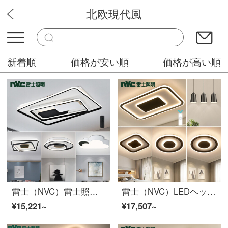
北欧現代風
ピカピカ照明
新着順
価格が安い順
価格が高い順
雷士（NVC）雷士照明led客間灯寝室灯部屋吸天井灯北欧創意灯饰セット三室一室
雷士（NVC）LEDヘッドランプリビングランプ長方形照明器具セットの幾何階建て光透過設計北欧超薄寝室ランプ三室二室セット
¥15,221~
¥17,507~