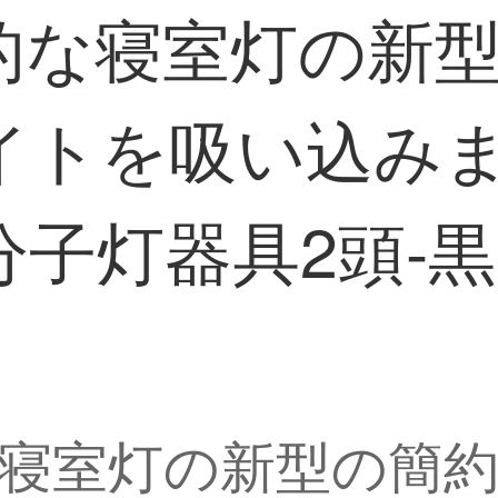
的な寝室灯の新
イトを吸い込み
子灯器具2頭-黒-
寝室灯の新型の簡