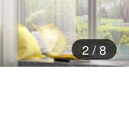
3
/
8