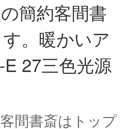
型の簡約客間書
ます。暖かいア
E 27三色光源
約客間書斎はトップ