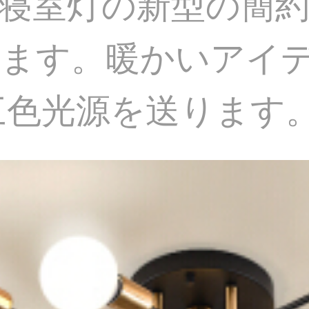
寝室灯の新型の簡
ます。暖かいアイ
27三色光源を送ります