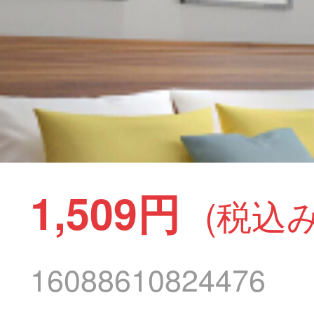
1,509円
(税込み
16088610824476