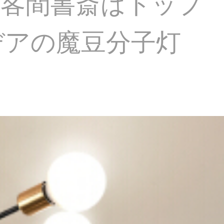
約客間書斎はトップ
デアの魔豆分子灯
。