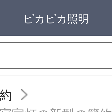
ピカピカ照明
約