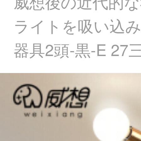
威想後の近代的な
ライトを吸い込み
器具2頭-黒-E 