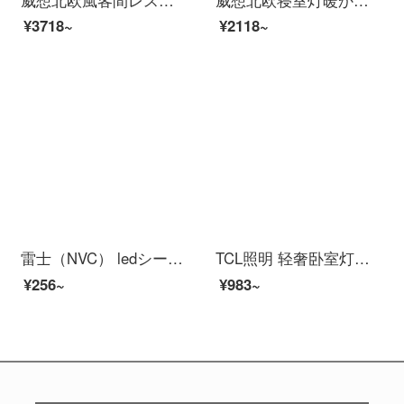
¥3718~
¥2118~
雷士（NVC） ledシーリングライト芯改造灯板圆形节能灯泡灯条贴片24瓦白光替换灯盘光源灯珠灯管
TCL照明 轻奢卧室灯客厅シーリングライト具套餐led后現代北欧大气简约 幻影圆φ40cm三色调光33*2瓦
¥256~
¥983~