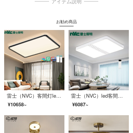
アイテム説明
お勧め商品
雷士（NVC）客間灯led吸天井灯北欧現代簡単超薄型長方形客間照明リモコン調光超薄型シリーズ照明器具四角形セット照明器具
雷士（NVC）led客間灯吸天井灯リモコン調光現代簡約ファッション客間寝室吸天井灯長方照明器具セット
¥10658~
¥6087~