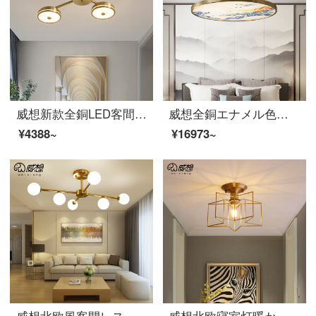
威想新款全銅LED客間吸上灯軽奢简约レストラン寝室灯北欧大気家庭用別荘灯3頭直径47 CM三色変化光
威想全銅エナメル色寝室吸上灯新中国式現代書房仿古灯具中国風芸術部屋灯饰[江河絵]直径-60 cm-三色変光
¥4388~
¥16973~
威想北欧風客間レストランのランプが点灯した後、近代的な寝室ランプの個性的なアイデアを簡潔に芸術の魔豆分子ランプ6頭を送ります。LED光源を送ります。
威想北欧寝室灯暖かくてロマンチックな五角星子供房灯シンプルなアイデアで全銅ベランダ廊下のトップライトを吸いたいです。直径30 cm-E 27三色光源を送ります。