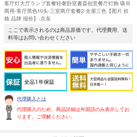
客厅灯大厅ランプ套餐轻奢卧室書斎创意餐厅灯飾 吸吊
两用-客厅黑色10头-三室两厅套餐2-全屋三色【图片 价
格 品牌 报价】-京东
ここで表示されるのは商品原価です。代理費用、送
料等はお問い合わせください
代理購入とは
代理購入のため、商品詳細は外国語のみ表示してお
ります。ご理解ください。