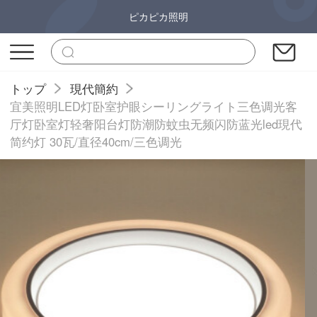
ピカピカ照明
トップ
現代簡約
宜美照明LED灯卧室护眼シーリングライト三色调光客
厅灯卧室灯轻奢阳台灯防潮防蚊虫无频闪防蓝光led現代
简约灯 30瓦/直径40cm/三色调光