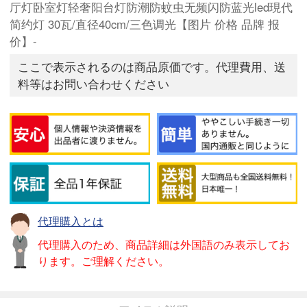
厅灯卧室灯轻奢阳台灯防潮防蚊虫无频闪防蓝光led現代
简约灯 30瓦/直径40cm/三色调光【图片 价格 品牌 报
价】-
ここで表示されるのは商品原価です。代理費用、送
料等はお問い合わせください
代理購入とは
代理購入のため、商品詳細は外国語のみ表示してお
ります。ご理解ください。