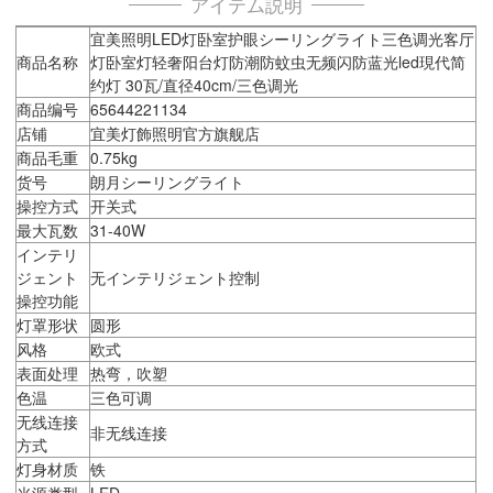
アイテム説明
宜美照明LED灯卧室护眼シーリングライト三色调光客厅
商品名称
灯卧室灯轻奢阳台灯防潮防蚊虫无频闪防蓝光led現代简
约灯 30瓦/直径40cm/三色调光
商品编号
65644221134
店铺
宜美灯飾照明官方旗舰店
商品毛重
0.75kg
货号
朗月シーリングライト
操控方式
开关式
最大瓦数
31-40W
インテリ
ジェント
无インテリジェント控制
操控功能
灯罩形状
圆形
风格
欧式
表面处理
热弯，吹塑
色温
三色可调
无线连接
非无线连接
方式
灯身材质
铁
光源类型
LED