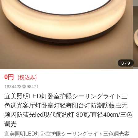
3
/
9
0円
(税込み)
16344233898471
宜美照明LED灯卧室护眼シーリングライト三
色调光客厅灯卧室灯轻奢阳台灯防潮防蚊虫无
频闪防蓝光led現代简约灯 30瓦/直径40cm/三色
调光
宜美照明LED灯卧室护眼シーリングライト三色调光客