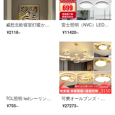
威想北欧寝室灯暖かくてロマンチックな五角星子供房灯シンプルなアイデアで全銅ベランダ廊下のトップライトを吸いたいです。直径30 cm-E 27三色光源を送ります。
雷士照明（NVC）LEDシリングライトの二層光が暖かい超薄型AI調光ライン現代シンプルスタイル寝室のイルミネーションWHXD 102 W/F-03
¥2118~
¥11420~
TCL照明 ledシーリングライト新中式客厅灯餐厅灯卧室灯圆形現代简约薄ランプ 儿童房灯飾 鸟巢24W正白光直径38.5cm
可樊オールブンズ・ラインプコース愛インテジ音声全屋コース三室二庁組合せ2021若い高奢吊灯後現代オーロラランプ6灯セット6(四室両庁)三色変化光
¥755~
¥27273~