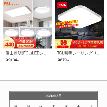
佛山照明(FCL)LEDシーリングリングプランリモコンリビングライト调色寝室灯书斎灯レストラン灯简约全白四室一厅特恵款A
TCL照明シーリングリングルームライティングリビングルームイルミネーション書斎バルコニーレストランライトシート現代简约小寝室正白光18瓦30*30 cm適用8-12平
¥9134~
¥679~
2026年8月
日
月
火
水
木
金
土