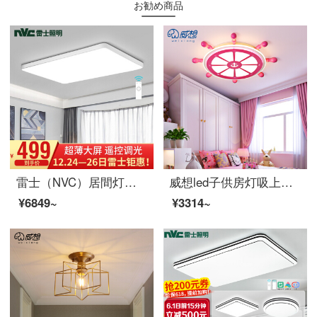
お勧め商品
雷士（NVC）居間灯の長方形のイルミネーション北欧現代簡単超薄ledヘッドランプの遠隔操作で調光した居間照明器具
威想led子供房灯吸上灯寝室客間灯シンプルで個性的な創意少年少女アメリカ地中海船舵鉄芸照明器具ピンク-直径55 cm-LED光源-30 W-単色
¥6849~
¥3314~