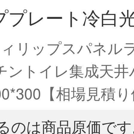
レート冷白光9 W
フィリップスパネル
キッチントイレ集成天
00*300【相場見積
るのは商品原価です