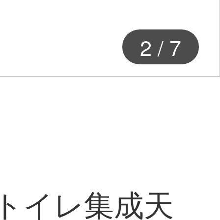
2
/
7
ントイレ集成天