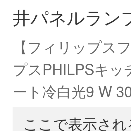
井パネルランププ
【フィリップス
プスPHILPS
ート冷白光9 W 3
ここで表示され