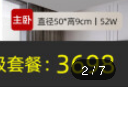
2
/
7