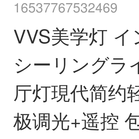
16537767532469
VVS美学灯 
シーリングラ
厅灯現代简约
极调光+遥控 包