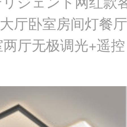
ンテリジェント网红款
大厅卧室房间灯餐厅
室两厅无极调光+遥控