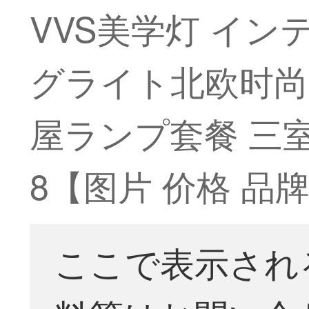
VVS美学灯 イ
グライト北欧时尚
屋ランプ套餐 三室
8【图片 价格 品牌
ここで表示され