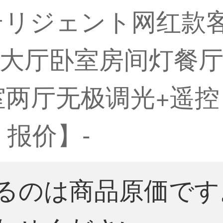
ンテリジェント网红款
大厅卧室房间灯餐厅
两厅无极调光+遥控 
 报价】-
るのは商品原価です