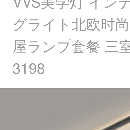
VVS美学灯 イ
グライト北欧时尚
屋ランプ套餐 三
3198