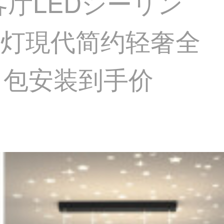
客厅LEDシーリン
灯現代简约轻奢全
 包安装到手价