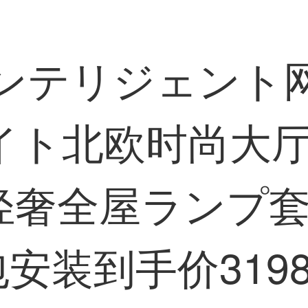
インテリジェント
イト北欧时尚大
轻奢全屋ランプ套
安装到手价319