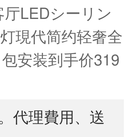
客厅LEDシーリン
灯現代简约轻奢全
包安装到手价319
。代理費用、送