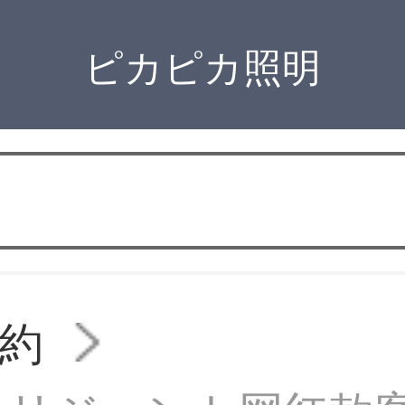
ピカピカ照明
約