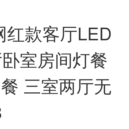
网红款客厅LED
厅卧室房间灯餐
餐 三室两厅无
8