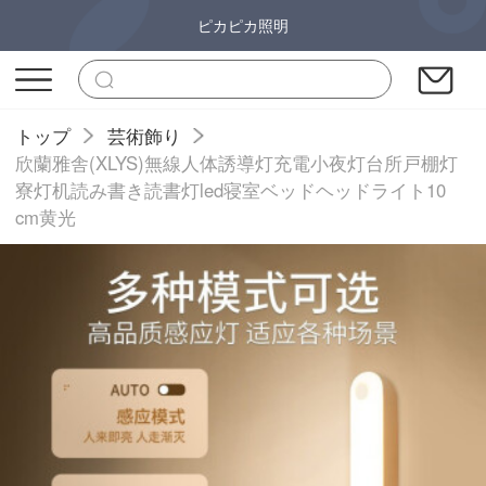
ピカピカ照明
トップ
芸術飾り
欣蘭雅舎(XLYS)無線人体誘導灯充電小夜灯台所戸棚灯
寮灯机読み書き読書灯led寝室ベッドヘッドライト10
cm黄光