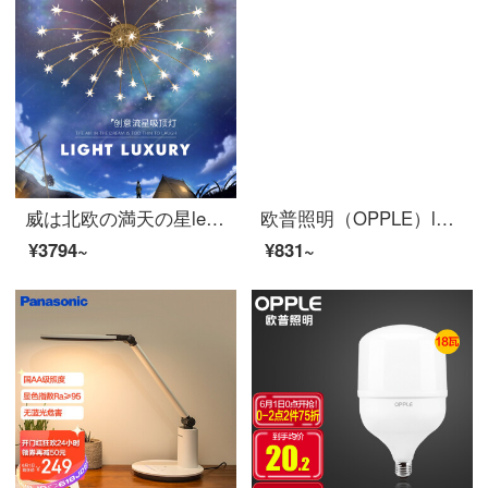
威は北欧の満天の星ledが明かりを吸い込んだ後に近代的な客間灯の寝室の明かりの個性のアイデアが暖かくてロマンチックでファッション的なレストランの書斎の照明器具の金色-15頭-直径の70 cm
欧普照明（OPPLE）led双色调光卧室灯シーリングライト新中式客厅灯餐厅灯圆形現代简约超薄ランプ 儿童房灯飾 新铂玉
¥3794~
¥831~