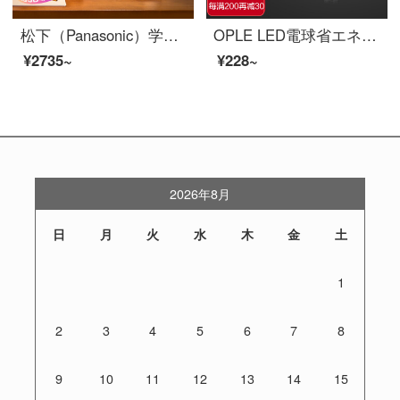
松下（Panasonic）学習スタンド減ブルーライト国家AA級子供向け読書作業用アイランプLEDタッチパネル調光寝室の電気スタンド
OPLE LED電球省エネ電球E 27大螺口家庭用商用大出力光源不可ビデオフラッシュ-18ワットホワイトボール泡
¥2735~
¥228~
2026年8月
日
月
火
水
木
金
土
1
2
3
4
5
6
7
8
9
10
11
12
13
14
15