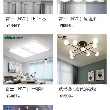
雷士（NVC）LEDヘッドランプ客間灯現代簡約創意フルハウス組合せレストランの寝室のイルミネーション
雷士（NVC）遠隔操作調光LEDリビングランプ寝室ランプセット吸天井灯リビングルームの照明器具創意的な透かし彫り三室二室セット
¥14467~
¥9896~
雷士（NVC）led客間灯吸天井灯リモコン調光現代簡約ファッション客間寝室吸天井灯長方照明器具セット
威想後の近代的な寝室灯の新型の簡約客間書斎はトップライトを吸い込みます。暖かいアイデアの魔豆分子灯器具2頭-黒-E 27三色光源を送ります。
¥6087~
¥1509~