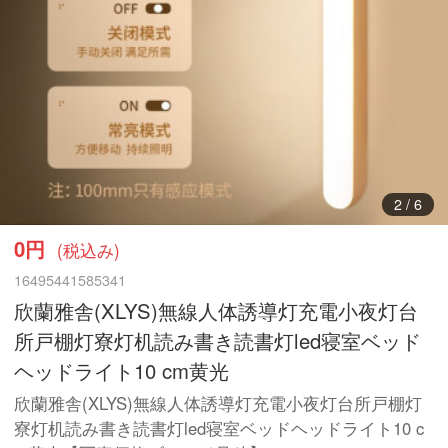
3
/
6
0円
(税込み)
16495441585341
欣蘭雅舎(XLYS)無線人体誘導灯充電小夜灯台
所戸棚灯寮灯机読み書き読書灯led寝室ベッド
ヘッドライト10 cm黄光
欣蘭雅舎(XLYS)無線人体誘導灯充電小夜灯台所戸棚灯
寮灯机読み書き読書灯led寝室ベッドヘッドライト10 c