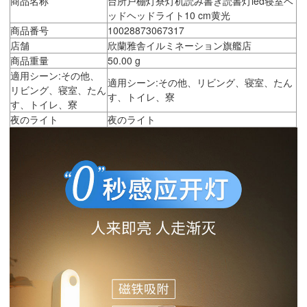
商品名称
台所戸棚灯寮灯机読み書き読書灯led寝室ベ
ッドヘッドライト10 cm黄光
商品番号
10028873067317
店舗
欣蘭雅舎イルミネーション旗艦店
商品重量
50.00 g
適用シーン:その他、
適用シーン:その他、リビング、寝室、たん
リビング、寝室、たん
す、トイレ、寮
す、トイレ、寮
夜のライト
夜のライト