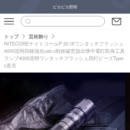
ピカピカ照明
トップ
芸術飾り
NITECOREナイトコールP 20 iXワンタッチフラッシュ
4000流明四核強光usb-c戦術破窓脱出懐中電灯防身工具
ランプ4000流明ワンタッチフラッシュ四灯ビーズType-
c直充