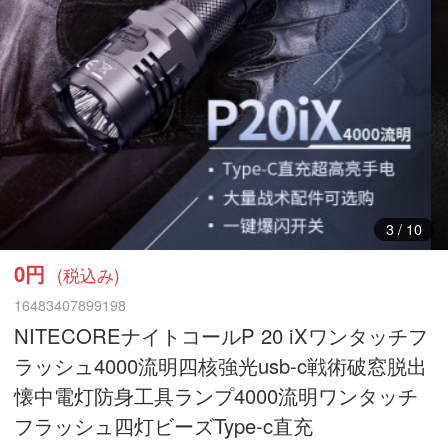
3
/
10
0円
(税込み)
16483407899198
NITECOREナイトコールP 20 iXワンタッチフ
ラッシュ4000流明四核強光usb-c戦術破窓脱出
懐中電灯防身工具ランプ4000流明ワンタッチ
フラッシュ四灯ビーズType-c直充