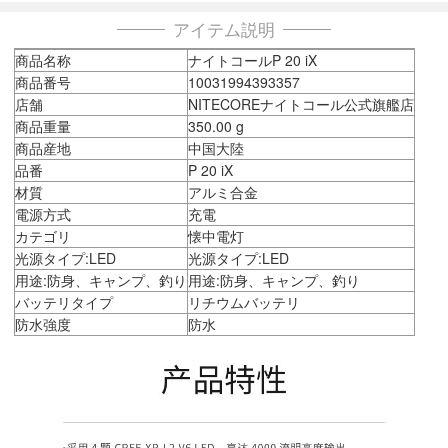
アイテム説明
商品名称
ナイトコールP 20 iX
商品番号
10031994393357
店舗
NITECOREナイトコール公式旗艦店
商品重量
350.00 g
商品産地
中国大陸
品番
P 20 iX
材質
アルミ合金
電源方式
充電
カテゴリ
懐中電灯
光源タイプ:LED
光源タイプ:LED
用途:防身、キャンプ、釣り
用途:防身、キャンプ、釣り
バッテリタイプ
リチウムバッテリ
防水強度
防水