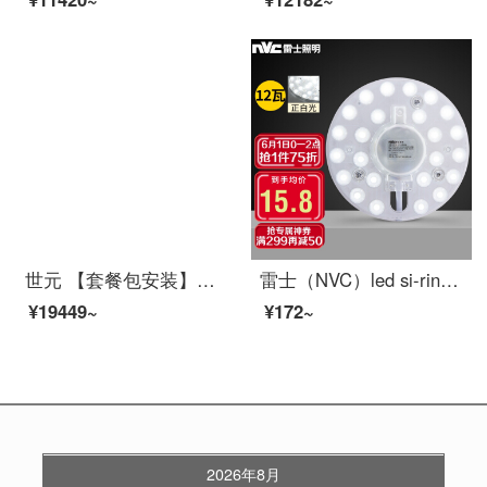
世元 【套餐包安装】北欧吊灯客厅灯現代简约大气家用大厅2021年新款灯臂发光客厅餐厅ランプ套餐 灯臂发光-客厅10头-三室二厅套餐3-全屋三色调光
雷士（NVC）led si-ring glat芯改造ランプパネル円形省エネ電球ランプ条贴片単灯盤12瓦白色光単色シガレット光源モジュール
¥19449~
¥172~
2026年8月