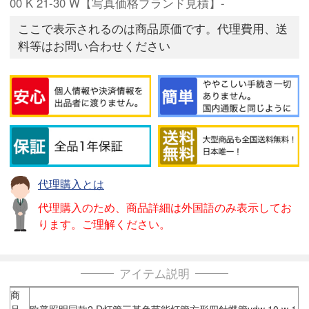
00 K 21-30 W【写真価格ブランド見積】-
ここで表示されるのは商品原価です。代理費用、送
料等はお問い合わせください
代理購入とは
代理購入のため、商品詳細は外国語のみ表示してお
ります。ご理解ください。
アイテム説明
商
品
欧普照明同款2 D灯管三基色节能灯管方形四針蝶管ydw 10 w 1