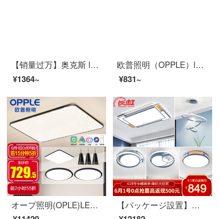
【销量过万】奥克斯 led客厅灯シーリングライト长方形大气超薄卧室現代简约灯飾ランプ套餐北欧ランプ套餐 【力荐】凌虚客厅80*52三色72W适20-26平
欧普照明（OPPLE）led双色调光卧室灯シーリングライト新中式客厅灯餐厅灯圆形現代简约超薄ランプ 儿童房灯飾 新铂玉
¥1364~
¥831~
オープ照明(OPLE)LEDシーリングライト北欧简约超薄型リビングルームレストランランプライトセット
【パッケージ設置】虹LEDリビングライト現代簡単北欧シングライト創意的なマカロン全屋セットリビングレストラン書斎イルミネーションセット1室2室
¥11420~
¥12182~