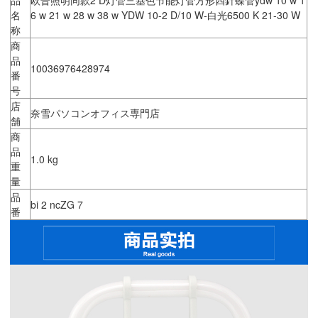
名
6 w 21 w 28 w 38 w YDW 10-2 D/10 W-白光6500 K 21-30 W
称
商
品
10036976428974
番
号
店
奈雪パソコンオフィス専門店
舗
商
品
1.0 kg
重
量
品
bi 2 ncZG 7
番