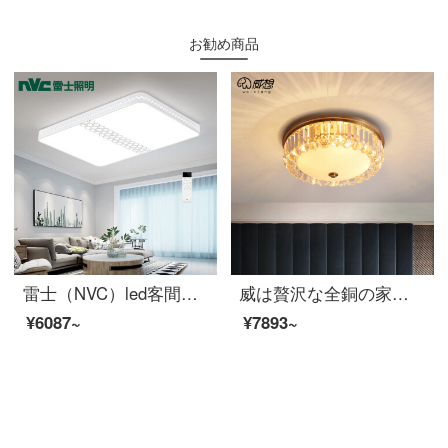
お勧め商品
雷士（NVC）led客間灯吸天井灯リモコン調光現代簡約ファッション客間寝室吸天井灯長方照明器具セット
威は贅沢な全銅の家の部屋が明かりを吸い込んだ後に近代的な大気の客のレストランの水晶の明かりが簡単に書斎の寝室の照明器具A項の直径の45 CMを予約したいです。三色の光源を送ります。
¥6087~
¥7893~