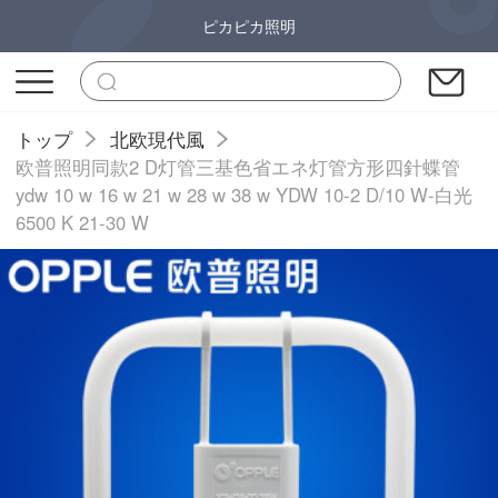
ピカピカ照明
トップ
北欧現代風
欧普照明同款2 D灯管三基色省エネ灯管方形四針蝶管
ydw 10 w 16 w 21 w 28 w 38 w YDW 10-2 D/10 W-白光
6500 K 21-30 W