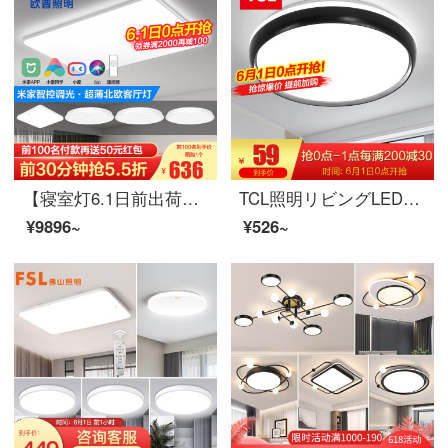
【寝室灯6.1日前出荷】オープ照明リモコン調光色LEDシーリングライト長方形リビングランプ大気現代シンプルルーム寝室ライジング強押し【四室】5灯-米家インティングリビングルーム+寝室x 4
TCL照明リビングLEDシーリングライト北欧现代简约寝室书斎レストランキッチンバルコニー超薄型ライトラッピング【特舽】円24瓦正白光380*65適12-16平
¥9896~
¥526~