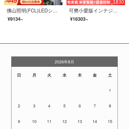
佛山照明(FCL)LEDシーリングリングプランリモコンリビングライト调色寝室灯书斎灯レストラン灯简约全白四室一厅特恵款A
可樊小愛版インテジ音声制御北欧ライジング全屋セット3室室室現代led吸頂客間灯5灯セット3（四室一庁）愛ちゃんバージョン（精霊版に変えられます）
¥9134~
¥16303~
2026年8月
日
月
火
水
木
金
土
1
2
3
4
5
6
7
8
9
10
11
12
13
14
15