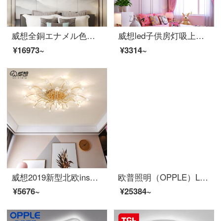
威想全銅エナメル色寝室吸上灯新中国式現代書房仿古灯具中国風芸術部屋灯饰[江河絵]直径-60 cm-三色変光
威想led子供房灯吸上灯寝室客間灯シンプルで個性的な創意少年少女アメリカ地中海船舵鉄芸照明器具ピンク-直径55 cm-LED光源-30 W-単色
¥16973~
¥3314~
威想2019新型北欧ins風少女寝室灯創意リビングランプネットの赤と暖かいロマンチックな結婚部屋の女の子LED水晶のヘッドランプ21頭-直径90 cm-暖かい光
欧普照明（OPPLE）LEDインテリジェントシーリングライト客厅灯小米AI语音米家APP控制ランプ灯飾套餐 インテリジェント音箱/AI智控调光 品见白
¥5676~
¥25384~