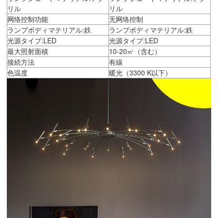
リル
リル
网络控制功能
无网络控制
ランプボディマテリアル:鉄
ランプボディマテリアル:鉄
光源タイプ:LED
光源タイプ:LED
最大照射面積
10-20㎡（含む）
接続方法
有線
色温度
暖光（3300 K以下）