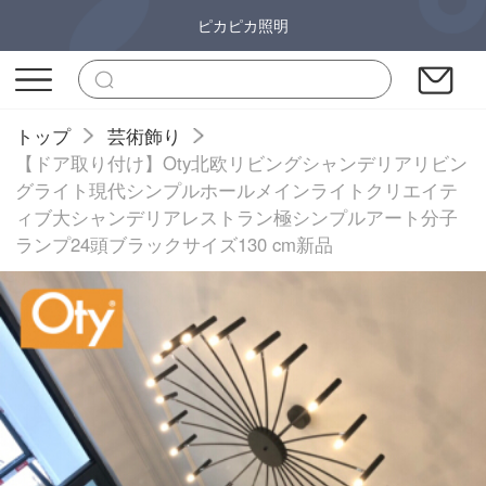
ピカピカ照明
トップ
芸術飾り
【ドア取り付け】Oty北欧リビングシャンデリアリビン
グライト現代シンプルホールメインライトクリエイテ
ィブ大シャンデリアレストラン極シンプルアート分子
ランプ24頭ブラックサイズ130 cm新品