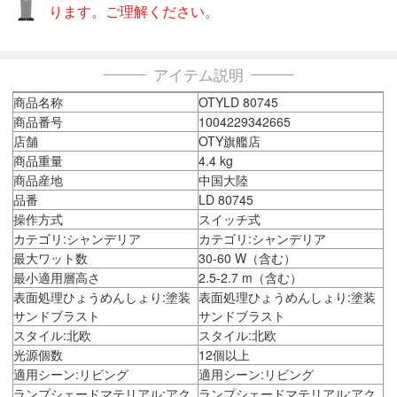
ります。ご理解ください。
アイテム説明
商品名称
OTYLD 80745
商品番号
1004229342665
店舗
OTY旗艦店
商品重量
4.4 kg
商品産地
中国大陸
品番
LD 80745
操作方式
スイッチ式
カテゴリ:シャンデリア
カテゴリ:シャンデリア
最大ワット数
30-60 W（含む）
最小適用層高さ
2.5-2.7 m（含む）
表面処理ひょうめんしょり:塗装
表面処理ひょうめんしょり:塗装
サンドブラスト
サンドブラスト
スタイル:北欧
スタイル:北欧
光源個数
12個以上
適用シーン:リビング
適用シーン:リビング
ランプシェードマテリアル:アク
ランプシェードマテリアル:アク