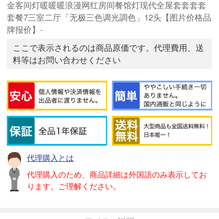
金客间灯暖暖暖浪漫网红房间餐馆灯现代全屋套套套套
套餐7三室二厅「无极三色调光調色」12头【图片价格品
牌报价】-
ここで表示されるのは商品原価です。代理費用、送
料等はお問い合わせください
代理購入とは
代理購入のため、商品詳細は外国語のみ表示してお
ります。ご理解ください。