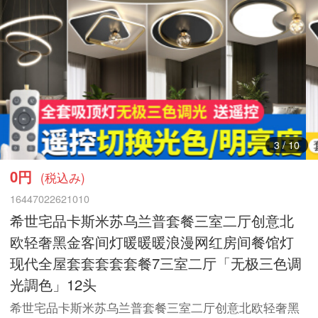
3
/
10
0円
(税込み)
16447022621010
希世宅品卡斯米苏乌兰普套餐三室二厅创意北
欧轻奢黑金客间灯暖暖暖浪漫网红房间餐馆灯
现代全屋套套套套套餐7三室二厅「无极三色调
光調色」12头
希世宅品卡斯米苏乌兰普套餐三室二厅创意北欧轻奢黑