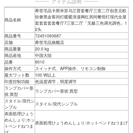
アイテム説明
希世宅品卡斯米苏乌兰普套餐厅三室二厅创意北欧
轻奢黑金客间灯暖暖浪漫网红房间餐馆灯现代全屋
商品名称
套套套套套餐厅7三室二厅「无极三色调光調色」1
2头
商品番号
72451083687
店舗
希世宅品旗艦店
商品重量
20.0 kg
商品産地
中国大陸
品番
9010
操作方式
スイッチ式、APP操作、リモコン制御
最大ワット数
100 W以上
印度控制功能
色温度调节，明度调节
ランプカバー形
ランプカバー形状:異型
状:異型
スタイル:現代シ
スタイル:現代シンプル
ンプル
表面処理ひょう
めんしょり:ホッ
表面処理ひょうめんしょり:ホットベンドねつまげ
トベンドねつま
げ