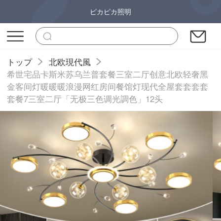
ピカピカ照明
トップ
北欧現代風
希世宅品卡斯米苏乌兰普套餐三室二厅创意北欧轻奢黑
金客间灯暖暖暖浪漫网红房间餐馆灯现代全屋套套套套
套餐7三室二厅「无极三色调光調色」12头