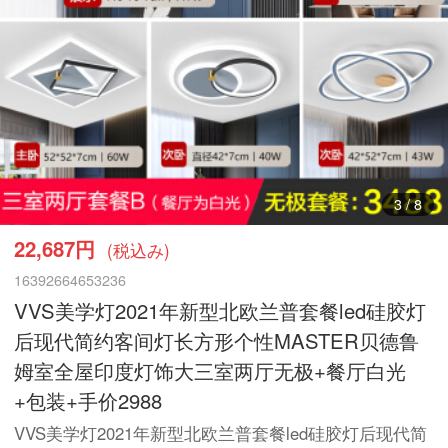
3
/
8
22,687円
(税込み)
16392664653236
VVS美学灯2021年新型北欧兰普套餐led硅胶灯
后现代简约客间灯长方形个性MASTER贝德鲁
姆室全屋印度灯饰大三室两厅无极+餐厅白光
+包装+手价2988
VVS美学灯2021年新型北欧兰普套餐led硅胶灯后现代简