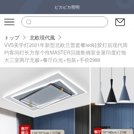
ピカピカ照明
トップ
北欧現代風
VVS美学灯2021年新型北欧兰普套餐led硅胶灯后现代简
约客间灯长方形个性MASTER贝德鲁姆室全屋印度灯饰
大三室两厅无极+餐厅白光+包装+手价2988