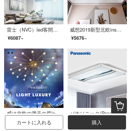
雷士（NVC）led客間灯吸天井灯リモコン調光現代簡約ファッション客間寝室吸天井灯長方照明器具セット
威想2019新型北欧ins風少女寝室灯創意リビングランプネットの赤と暖かいロマンチックな結婚部屋の女の子LED水晶のヘッドランプ21頭-直径90 cm-暖かい光
¥6087~
¥5676~
威は北欧の満天の星ledが明かりを吸い込んだ後に近代的な客間灯の寝室の明かりの個性のアイデアが暖かくてロマンチックでファッション的なレストランの書斎の照明器具の金色-15頭-直径の70 cm
パナソニック(Panasonic)シーリングライトLEDリビングライトLEDリビングライト适悦光リモコン调色长方形シーリング松舞シリーズ105瓦HXZX 059
¥3794~
¥9896~
カートに入れる
購入