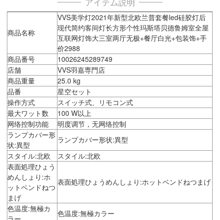
アイテム説明
VVS美学灯2021年新型北欧兰普套餐led硅胶灯后
现代简约客间灯长方形个性玛斯塔贝德鲁姆室全屋
商品名称
互联网灯饰大三室两厅无极+餐厅白光+包装饰+手
价2988
商品番号
10026245289749
店舗
VVS羽嘉専門店
商品重量
25.0 kg
品番
星空セット
操作方式
スイッチ式、リモコン式
最大ワット数
100 W以上
网络控制功能
明度调节，无网络控制
ランプカバー形
ランプカバー形状:異型
状:異型
スタイル:北欧
スタイル:北欧
表面処理ひょう
めんしょり:ホ
表面処理ひょうめんしょり:ホットベンドねつまげ
ットベンドねつ
まげ
色温度:無極カ
色温度:無極カラー
ラー