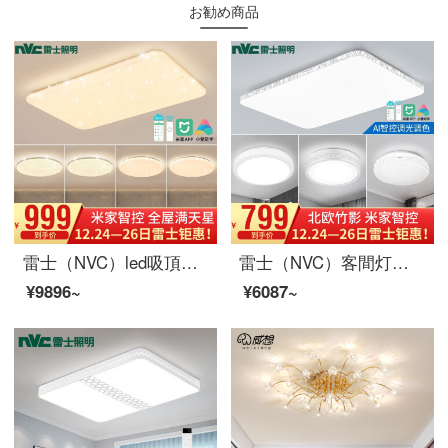
お勧め商品
雷士（NVC）led吸頂灯客間灯寝室灯レストランのイルミネーション白い満天星超薄シリーズ北欧現代簡単小米AI米家APP智控灯具
雷士（NVC）客間灯吸天井灯灯灯灯灯装飾LED灯現代シンプルでロマンチックな長方形創意新中国式米家音声智控灯具セット
¥9896~
¥6087~