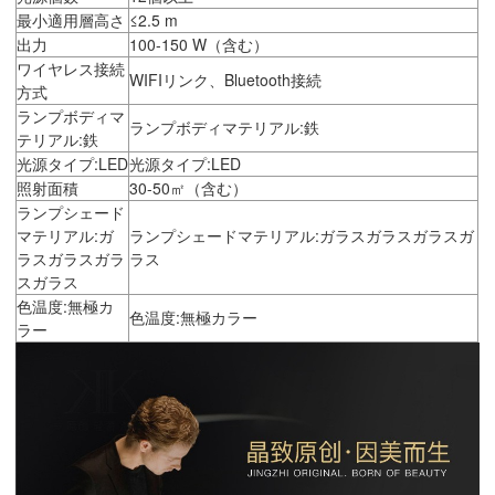
最小適用層高さ
≤2.5 m
出力
100-150 W（含む）
ワイヤレス接続
WIFIリンク、Bluetooth接続
方式
ランプボディマ
ランプボディマテリアル:鉄
テリアル:鉄
光源タイプ:LED
光源タイプ:LED
照射面積
30-50㎡（含む）
ランプシェード
マテリアル:ガ
ランプシェードマテリアル:ガラスガラスガラスガ
ラスガラスガラ
ラス
スガラス
色温度:無極カ
色温度:無極カラー
ラー