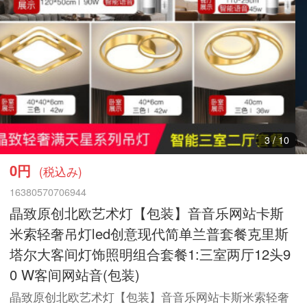
3
/
10
0円
(税込み)
16380570706944
晶致原创北欧艺术灯【包装】音音乐网站卡斯
米索轻奢吊灯led创意现代简单兰普套餐克里斯
塔尔大客间灯饰照明组合套餐1:三室两厅12头9
0 W客间网站音(包装)
晶致原创北欧艺术灯【包装】音音乐网站卡斯米索轻奢