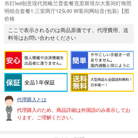
吊灯led创意现代简略兰普套餐克里斯塔尔大客间灯饰照
明组合套餐1:三室两厅12头90 W客间网站音(包装)【图
价格
ここで表示されるのは商品原価です。代理費用、送
料等はお問い合わせください
代理購入とは
代理購入のため、商品詳細は外国語のみ表示してお
ります。ご理解ください。