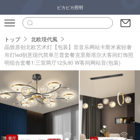
ピカピカ照明
トップ
北欧現代風
晶致原创北欧艺术灯【包装】音音乐网站卡斯米索轻奢
吊灯led创意现代简单兰普套餐克里斯塔尔大客间灯饰照
明组合套餐1:三室两厅12头90 W客间网站音(包装)