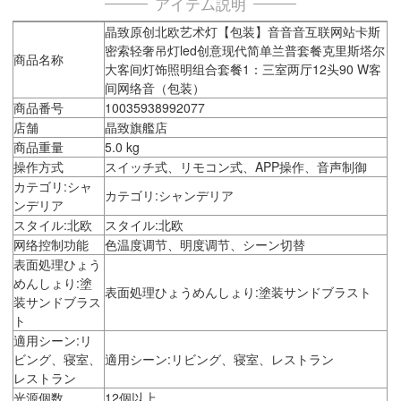
アイテム説明
晶致原创北欧艺术灯【包装】音音音互联网站卡斯
密索轻奢吊灯led创意现代简单兰普套餐克里斯塔尔
商品名称
大客间灯饰照明组合套餐1：三室两厅12头90 W客
间网络音（包装）
商品番号
10035938992077
店舗
晶致旗艦店
商品重量
5.0 kg
操作方式
スイッチ式、リモコン式、APP操作、音声制御
カテゴリ:シャ
カテゴリ:シャンデリア
ンデリア
スタイル:北欧
スタイル:北欧
网络控制功能
色温度调节、明度调节、シーン切替
表面処理ひょう
めんしょり:塗
表面処理ひょうめんしょり:塗装サンドブラスト
装サンドブラス
ト
適用シーン:リ
ビング、寝室、
適用シーン:リビング、寝室、レストラン
レストラン
光源個数
12個以上