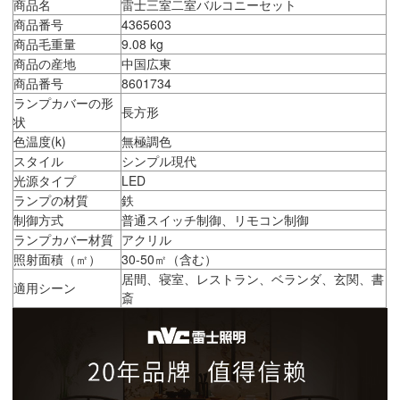
商品名
雷士三室二室バルコニーセット
商品番号
4365603
商品毛重量
9.08 kg
商品の産地
中国広東
商品番号
8601734
ランプカバーの形
長方形
状
色温度(k)
無極調色
スタイル
シンプル現代
光源タイプ
LED
ランプの材質
鉄
制御方式
普通スイッチ制御、リモコン制御
ランプカバー材質
アクリル
照射面積（㎡）
30-50㎡（含む）
居間、寝室、レストラン、ベランダ、玄関、書
適用シーン
斎