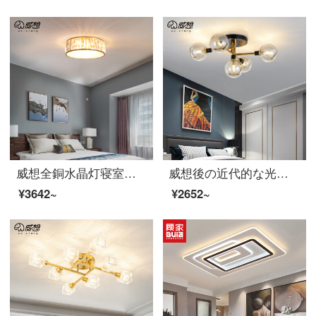
威想全銅水晶灯寝室灯後の近代的な軽奢で暖かい部屋の照明が簡単で丸型書斎レストランでヘッドライト3頭-直径30 cm-LED三色光源をプレゼントします。
威想後の近代的な光奢主な寝室のリビングルームの魔豆ランプレストラン小寝室の書斎創意ガラスはトップライトを吸い込みます。
¥3642~
¥2652~