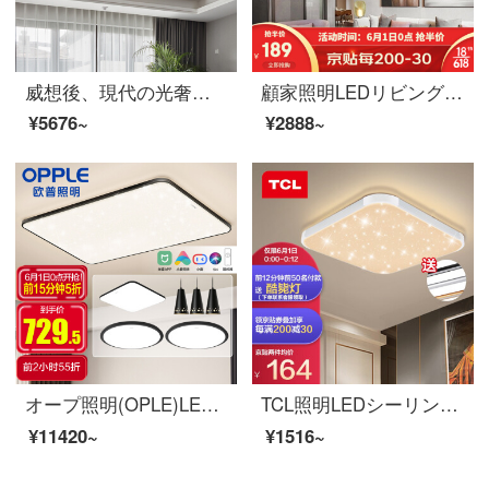
威想後、現代の光奢客間灯の正方形創意個性レストランの照明器具全銅浪漫水晶別荘の寝室でヘッドライト6頭B L 62*W 62*H 15.5 CMを吸い込んで三色の光源を送ります。
顧家照明LEDリビングライト現代シンプルシンプルシデント北欧創意レストランランプ暖かい寝室ランプセット全屋ライジングセット照明装飾長方リビングライト100*64*7 cm/98 w無極調光
¥5676~
¥2888~
オープ照明(OPLE)LEDシーリングライト北欧简约超薄型リビングルームレストランランプライトセット
TCL照明LEDシーリングライト居間灯寝室灯書斎灯ファッション方形部屋灯星48 W三段調光
¥11420~
¥1516~