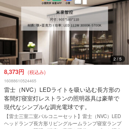
3
/
5
8,373円
(税込み)
16088610524465
雷士（NVC）LEDライトを吸い込む長方形の
客間灯寝室灯レストランの照明器具は豪華で
現代なシンプルな調光電球です。
【雷士三室二室バルコニーセット】雷士（NVC）LED
ヘッドランプ長方形リビングルームランプ寝室ランプ