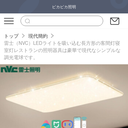
ピカピカ照明
トップ
現代簡約
雷士（NVC）LEDライトを吸い込む長方形の客間灯寝
室灯レストランの照明器具は豪華で現代なシンプルな
調光電球です。