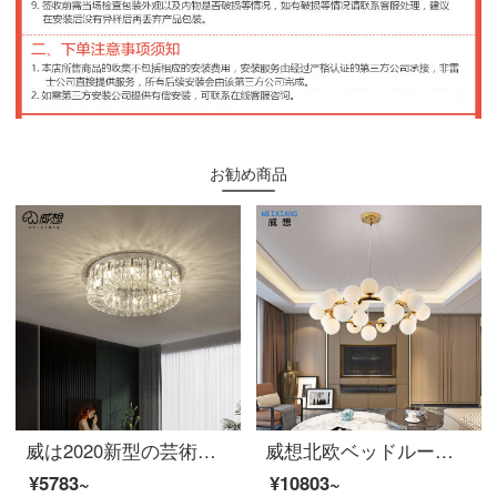
お勧め商品
威は2020新型の芸術の客のレストランの照明が奢侈なアイデアの寝室の書斎の明かりの家庭用大気の水晶を思って明かりのステンレスの8頭を吸い込みます-直径の50 cm-三色の光源を送ります
威想北欧ベッドルームの吊り下げ灯の後、現代リビングランプのシンプルなアイデアアートイルミネーション泡ガラス玉ビーズ豆ランプの円形-直径70 cm-25頭
¥5783~
¥10803~